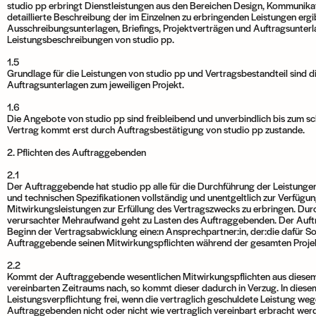
studio pp erbringt Dienstleistungen aus den Bereichen Design, Kommunika
detaillierte Beschreibung der im Einzelnen zu erbringenden Leistungen ergi
Ausschreibungsunterlagen, Briefings, Projektverträgen und Auftragsunter
Leistungsbeschreibungen von studio pp.
1.5
Grundlage für die Leistungen von studio pp und Vertragsbestandteil sind di
Auftragsunterlagen zum jeweiligen Projekt.
1.6
Die Angebote von studio pp sind freibleibend und unverbindlich bis zum sch
Vertrag kommt erst durch Auftragsbestätigung von studio pp zustande.
2. Pflichten des Auftraggebenden
2.1
Der Auftraggebende hat studio pp alle für die Durchführung der Leistunge
und technischen Spezifikationen vollständig und unentgeltlich zur Verfügun
Mitwirkungsleistungen zur Erfüllung des Vertragszwecks zu erbringen. Durc
verursachter Mehraufwand geht zu Lasten des Auftraggebenden. Der Auft
Beginn der Vertragsabwicklung eine:n Ansprechpartner:in, der:die dafür So
Auftraggebende seinen Mitwirkungspflichten während der gesamten Proje
2.2
Kommt der Auftraggebende wesentlichen Mitwirkungspflichten aus diesem
vereinbarten Zeitraums nach, so kommt dieser dadurch in Verzug. In diesem
Leistungsverpflichtung frei, wenn die vertraglich geschuldete Leistung weg
Auftraggebenden nicht oder nicht wie vertraglich vereinbart erbracht werd