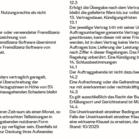
12.3
Erfolgt die Übergabe nach dem Vertr
 Nutzungsrechte als nicht
bleibt die gelieferte Ware bis zur vol
13. Vertragsdauer, Kündigungsfristen
13.1
Der jeweilige Vertrag tritt mit seiner 
ter oder verwendeter Fremdlizenz-
Auftragsunterlagen genannte Vertragsl
rzeichnung von
geschlossen, kann dieser mit einer F
Fremdlizenz-Software übernimmt
werden. Ist in dem Vertrag keine Vert
er Fremdlizenz-Software von
Auftrages bzw. Lieferung der Leistun
at.
nach Ziffer 4 dieser Regelungen. Das 
Regelung unberührt. Eine Kündigung b
14. Schlussbestimmungen
14.1
Der Auftraggebende ist nicht dazu be
ders vertraglich geregelt,
14.2
ei Überschreitung der
Eine Aufrechnung oder die Geltendma
Verzugszinsen in Höhe von 5%
nur mit anerkannten oder rechtskräfti
hinausgehenden Schadens bleibt
14.3
Es gilt ausschließlich das Recht der 
Erfüllungsort und Gerichtsstand ist Mün
14.4
eren Zeitraum als einen Monat, so
Die Unwirksamkeit einzelner Bedingung
erbrachten Teilleistungen in
Falle der Unwirksamkeit einzelner Kla
raggebenden nutzbaren Form
eine wirksame Klausel zu ersetzen, d
pp verfügbar sein. Ebenfalls ist
Stand: 10/2025
 zur Deckung ihres Aufwandes