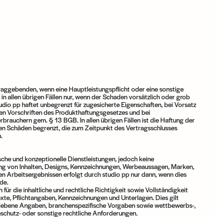
raggebenden, wenn eine Hauptleistungspflicht oder eine sonstige
, in allen übrigen Fällen nur, wenn der Schaden vorsätzlich oder grob
tudio pp haftet unbegrenzt für zugesicherte Eigenschaften, bei Vorsatz
den Vorschriften des Produkthaftungsgesetzes und bei
rauchern gem. § 13 BGB. In allen übrigen Fällen ist die Haftung der
en Schäden begrenzt, die zum Zeitpunkt des Vertragsschlusses
.
ische und konzeptionelle Dienstleistungen, jedoch keine
ung von Inhalten, Designs, Kennzeichnungen, Werbeaussagen, Marken,
n Arbeitsergebnissen erfolgt durch studio pp nur dann, wenn dies
de.
für die inhaltliche und rechtliche Richtigkeit sowie Vollständigkeit
Texte, Pflichtangaben, Kennzeichnungen und Unterlagen. Dies gilt
riebene Angaben, branchenspezifische Vorgaben sowie wettbewerbs-,
enschutz- oder sonstige rechtliche Anforderungen.