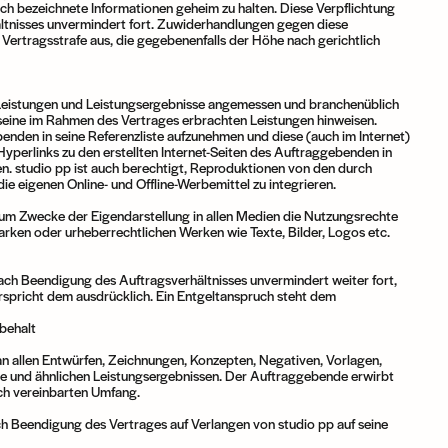
ich bezeichnete Informationen geheim zu halten. Diese Verpflichtung
ältnisses unvermindert fort. Zuwiderhandlungen gegen diese
Vertragsstrafe aus, die gegebenenfalls der Höhe nach gerichtlich
n Leistungen und Leistungsergebnisse angemessen und branchenüblich
 seine im Rahmen des Vertrages erbrachten Leistungen hinweisen.
nden in seine Referenzliste aufzunehmen und diese (auch im Internet)
 Hyperlinks zu den erstellten Internet-Seiten des Auftraggebenden in
ren. studio pp ist auch berechtigt, Reproduktionen von den durch
die eigenen Online- und Offline-Werbemittel zu integrieren.
m Zwecke der Eigendarstellung in allen Medien die Nutzungsrechte
rken oder urheberrechtlichen Werken wie Texte, Bilder, Logos etc.
nach Beendigung des Auftragsverhältnisses unvermindert weiter fort,
rspricht dem ausdrücklich. Ein Entgeltanspruch steht dem
behalt
an allen Entwürfen, Zeichnungen, Konzepten, Negativen, Vorlagen,
re und ähnlichen Leistungsergebnissen. Der Auftraggebende erwirbt
ich vereinbarten Umfang.
h Beendigung des Vertrages auf Verlangen von studio pp auf seine