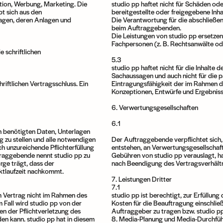
tion, Werbung, Marketing. Die
studio pp haftet nicht für Schäden o
bt sich aus den
bereitgestellte oder freigegebene Inha
lagen, deren Anlagen und
Die Verantwortung für die abschließen
beim Auftraggebenden.
Die Leistungen von studio pp ersetzen
Fachpersonen (z. B. Rechtsanwälte od
e schriftlichen
5.3
studio pp haftet nicht für die Inhal
Sachaussagen und auch nicht für die p
riftlichen Vertragsschluss. Ein
Eintragungsfähigkeit der im Rahmen d
Konzeptionen, Entwürfe und Ergebniss
6. Verwertungsgesellschaften
6.1
n benötigten Daten, Unterlagen
g zu stellen und alle notwendigen
Der Auftraggebende verpflichtet sich
h unzureichende Pflichterfüllung
entstehen, an Verwertungsgesellschaf
raggebende nennt studio pp zu
Gebühren von studio pp verauslagt, ha
rge trägt, dass der
nach Beendigung des Vertragsverhältn
ktlaufzeit nachkommt.
7. Leistungen Dritter
7.1
 Vertrag nicht im Rahmen des
studio pp ist berechtigt, zur Erfüllun
 Fall wird studio pp von der
Kosten für die Beauftragung einschlie
en der Pflichtverletzung des
Auftraggeber zu tragen bzw. studio pp
en kann. studio pp hat in diesem
8. Media-Planung und Media-Durchfü