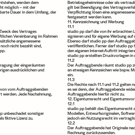
entstehen, werden dem
Betriebsgeheimnisse oder als vertraul
t möglich – mit der
gilt bei Beendigung des Vertragsverh
inbarte Dauer in dem Umfang, der
Verpflichtung lösen eine angemessene 
festgesetzt werden kann.
11. Kennzeichnung und Werbung
11.1
m Zweck des Vertrages
studio pp darf die von ihr erbrachte
iftlichen Vereinbarung im Rahmen
signieren und für eigene Werbung auf
usätzliche angemessene
Ebenso darf studio pp den Auftraggebe
noch nicht bezahlt sind,
veröffentlichen. Ferner darf studio pp
pp.
den eigenen Internet-Auftritt integrie
studio pp erstellten Druckvorlagen in 
11.2
tragung der eingeräumten
Der Auftraggbende räumt studio pp zu
erigen ausdrücklichen und
an etwaigen Kennzeichen wie bspw. Ma
ein.
11.3
Die Rechte nach 11.1 und 11.2 gelten 
r von vom Auftraggebenden
es sei denn, der Auftraggebende wide
ert werden. Jede Nachahmung,
Auftraggebende hierfür nicht zu.
12. Eigentumsrecht und Eigentumsvor
12.1
studio pp behält das Eigentumsrecht 
 pp unbeschadet sonstiger
Modellen, Entwurfsoriginalen, Softwa
 fiktive Lizenz zu.
jedoch ein Nutzungsrecht im vertragl
12.2
Der Auftraggebende hat Originale nac
Rechnung zurückzusenden.