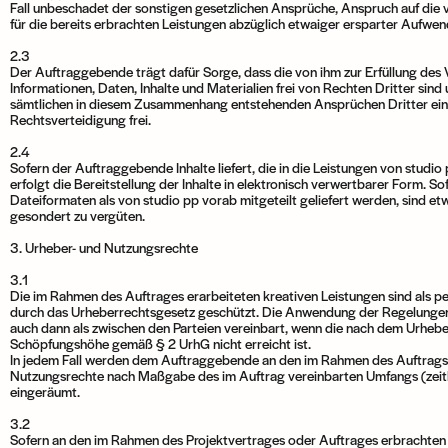
Fall unbeschadet der sonstigen gesetzlichen Ansprüche, Anspruch auf die 
für die bereits erbrachten Leistungen abzüglich etwaiger ersparter Aufwe
2.3
Der Auftraggebende trägt dafür Sorge, dass die von ihm zur Erfüllung des 
Informationen, Daten, Inhalte und Materialien frei von Rechten Dritter sind 
sämtlichen in diesem Zusammenhang entstehenden Ansprüchen Dritter eins
Rechtsverteidigung frei.
2.4
Sofern der Auftraggebende Inhalte liefert, die in die Leistungen von studio 
erfolgt die Bereitstellung der Inhalte in elektronisch verwertbarer Form. So
Dateiformaten als von studio pp vorab mitgeteilt geliefert werden, sind e
gesondert zu vergüten.
3. Urheber- und Nutzungsrechte
3.1
Die im Rahmen des Auftrages erarbeiteten kreativen Leistungen sind als p
durch das Urheberrechtsgesetz geschützt. Die Anwendung der Regelungen
auch dann als zwischen den Parteien vereinbart, wenn die nach dem Urhebe
Schöpfungshöhe gemäß § 2 UrhG nicht erreicht ist.
In jedem Fall werden dem Auftraggebende an den im Rahmen des Auftrags 
Nutzungsrechte nach Maßgabe des im Auftrag vereinbarten Umfangs (zeitlich
eingeräumt.
3.2
Sofern an den im Rahmen des Projektvertrages oder Auftrages erbrachten