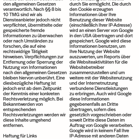
den allgemeinen Gesetzen
durch Sie ermöglicht. Die durch
verantwortlich. Nach §§ 8 bis
den Cookie erzeugten
10 TMG sind wir als
Informationen über Ihre
Diensteanbieter jedoch nicht
Benutzung dieser Website
verpflichtet, übermittelte oder
(einschließlich Ihrer IP-Adresse)
gespeicherte fremde
wird an einen Server von Google
Informationen zu überwachen
in den USA übertragen und dort
oder nach Umständen zu
gespeichert. Google wird diese
forschen, die auf eine
Informationen benutzen, um
rechtswidrige Tätigkeit
Ihre Nutzung der Website
hinweisen. Verpflichtungen zur
auszuwerten, um Reports über
Entfernung oder Sperrung der
die Websiteaktivitäten für die
Nutzung von Informationen
Websitebetreiber
nach den allgemeinen Gesetzen
zusammenzustellen und um
bleiben hiervon unberührt. Eine
weitere mit der Websitenutzung
diesbezügliche Haftung ist
und der Internetnutzung
jedoch erst ab dem Zeitpunkt
verbundene Dienstleistungen
der Kenntnis einer konkreten
zu erbringen. Auch wird Google
Rechtsverletzung möglich. Bei
diese Informationen
Bekanntwerden von
gegebenenfalls an Dritte
entsprechenden
übertragen, sofern dies
Rechtsverletzungen werden wir
gesetzlich vorgeschrieben oder
diese Inhalte umgehend
soweit Dritte diese Daten im
entfernen.
Auftrag von Google verarbeiten.
Google wird in keinem Fall Ihre
Haftung für Links
IP-Adresse mit anderen Daten