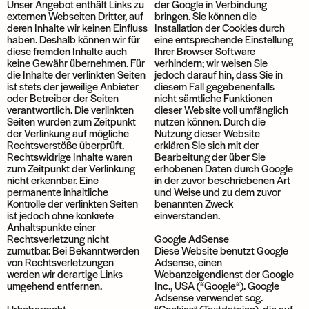
Unser Angebot enthält Links zu
der Google in Verbindung
externen Webseiten Dritter, auf
bringen. Sie können die
deren Inhalte wir keinen Einfluss
Installation der Cookies durch
haben. Deshalb können wir für
eine entsprechende Einstellung
diese fremden Inhalte auch
Ihrer Browser Software
keine Gewähr übernehmen. Für
verhindern; wir weisen Sie
die Inhalte der verlinkten Seiten
jedoch darauf hin, dass Sie in
ist stets der jeweilige Anbieter
diesem Fall gegebenenfalls
oder Betreiber der Seiten
nicht sämtliche Funktionen
verantwortlich. Die verlinkten
dieser Website voll umfänglich
Seiten wurden zum Zeitpunkt
nutzen können. Durch die
der Verlinkung auf mögliche
Nutzung dieser Website
Rechtsverstöße überprüft.
erklären Sie sich mit der
Rechtswidrige Inhalte waren
Bearbeitung der über Sie
zum Zeitpunkt der Verlinkung
erhobenen Daten durch Google
nicht erkennbar. Eine
in der zuvor beschriebenen Art
permanente inhaltliche
und Weise und zu dem zuvor
Kontrolle der verlinkten Seiten
benannten Zweck
ist jedoch ohne konkrete
einverstanden.
Anhaltspunkte einer
Rechtsverletzung nicht
Google AdSense
zumutbar. Bei Bekanntwerden
Diese Website benutzt Google
von Rechtsverletzungen
Adsense, einen
werden wir derartige Links
Webanzeigendienst der Google
umgehend entfernen.
Inc., USA (“Google“). Google
Adsense verwendet sog.
Urheberrecht
“Cookies“ (Textdateien), die auf