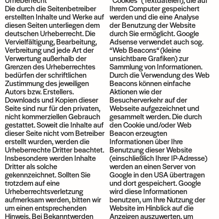
Die durch die Seitenbetreiber
Ihrem Computer gespeichert
erstellten Inhalte und Werke auf
werden und die eine Analyse
diesen Seiten unterliegen dem
der Benutzung der Website
deutschen Urheberrecht. Die
durch Sie ermöglicht. Google
Vervielfältigung, Bearbeitung,
Adsense verwendet auch sog.
Verbreitung und jede Art der
“Web Beacons“ (kleine
Verwertung außerhalb der
unsichtbare Grafiken) zur
Grenzen des Urheberrechtes
Sammlung von Informationen.
bedürfen der schriftlichen
Durch die Verwendung des Web
Zustimmung des jeweiligen
Beacons können einfache
Autors bzw. Erstellers.
Aktionen wie der
Downloads und Kopien dieser
Besucherverkehr auf der
Seite sind nur für den privaten,
Webseite aufgezeichnet und
nicht kommerziellen Gebrauch
gesammelt werden. Die durch
gestattet. Soweit die Inhalte auf
den Cookie und/oder Web
dieser Seite nicht vom Betreiber
Beacon erzeugten
erstellt wurden, werden die
Informationen über Ihre
Urheberrechte Dritter beachtet.
Benutzung dieser Website
Insbesondere werden Inhalte
(einschließlich Ihrer IP-Adresse)
Dritter als solche
werden an einen Server von
gekennzeichnet. Sollten Sie
Google in den USA übertragen
trotzdem auf eine
und dort gespeichert. Google
Urheberrechtsverletzung
wird diese Informationen
aufmerksam werden, bitten wir
benutzen, um Ihre Nutzung der
um einen entsprechenden
Website im Hinblick auf die
Hinweis. Bei Bekanntwerden
Anzeigen auszuwerten, um