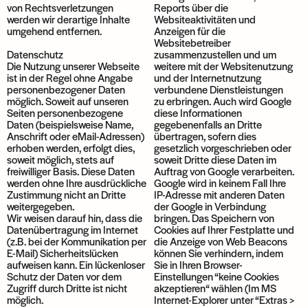
von Rechtsverletzungen
Reports über die
werden wir derartige Inhalte
Websiteaktivitäten und
umgehend entfernen.
Anzeigen für die
Websitebetreiber
Datenschutz
zusammenzustellen und um
Die Nutzung unserer Webseite
weitere mit der Websitenutzung
ist in der Regel ohne Angabe
und der Internetnutzung
personenbezogener Daten
verbundene Dienstleistungen
möglich. Soweit auf unseren
zu erbringen. Auch wird Google
Seiten personenbezogene
diese Informationen
Daten (beispielsweise Name,
gegebenenfalls an Dritte
Anschrift oder eMail-Adressen)
übertragen, sofern dies
erhoben werden, erfolgt dies,
gesetzlich vorgeschrieben oder
soweit möglich, stets auf
soweit Dritte diese Daten im
freiwilliger Basis. Diese Daten
Auftrag von Google verarbeiten.
werden ohne Ihre ausdrückliche
Google wird in keinem Fall Ihre
Zustimmung nicht an Dritte
IP-Adresse mit anderen Daten
weitergegeben.
der Google in Verbindung
Wir weisen darauf hin, dass die
bringen. Das Speichern von
Datenübertragung im Internet
Cookies auf Ihrer Festplatte und
(z.B. bei der Kommunikation per
die Anzeige von Web Beacons
E-Mail) Sicherheitslücken
können Sie verhindern, indem
aufweisen kann. Ein lückenloser
Sie in Ihren Browser-
Schutz der Daten vor dem
Einstellungen “keine Cookies
Zugriff durch Dritte ist nicht
akzeptieren“ wählen (Im MS
möglich.
Internet-Explorer unter “Extras >